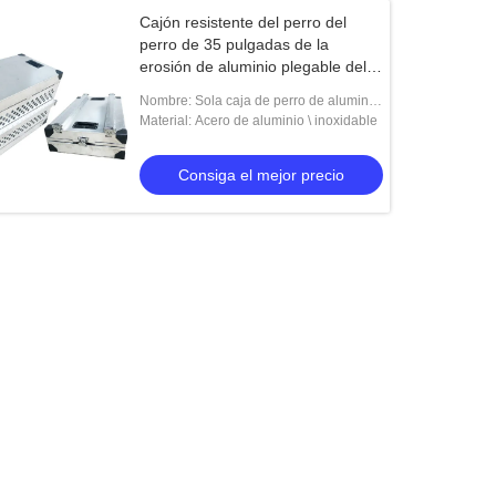
Cajón resistente del perro del
perro de 35 pulgadas de la
erosión de aluminio plegable del
cajón solo
Nombre: Sola caja de perro de aluminio
plegable
Material: Acero de aluminio \ inoxidable
Consiga el mejor precio