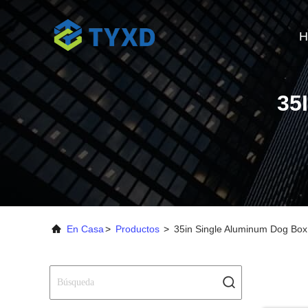
H
35
En Casa
>
Productos
>
35in Single Aluminum Dog Box