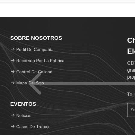
SOBRE NOSOTROS
C
Perfil De Compañía
El
Recorrido Por La Fábrica
CDT
gra
Control De Calidad
pro
Mapa Del Sitio
Te 
EVENTOS
Noticias
Casos De Trabajo