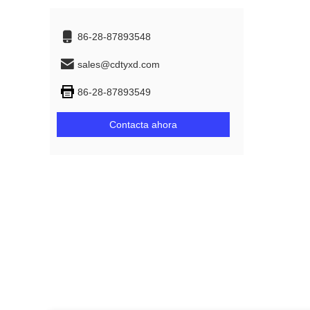
86-28-87893548
sales@cdtyxd.com
86-28-87893549
Contacta ahora