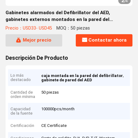
2
/
4
Gabinetes alarmados del Defibrillator del AED,
gabinetes externos montados en la pared del
Defibrillator
Precio：USD33- USD45
MOQ：50 piezas
Mejor precio
Contactar ahora
Descripción De Producto
Lo más
,
caja montada en la pared del defibrillator
destacado
gabinete de pared del AED
Cantidad de
50 piezas
orden mínima
Capacidad
100000pcs/month
de la fuente
Certificación
CE Certificate