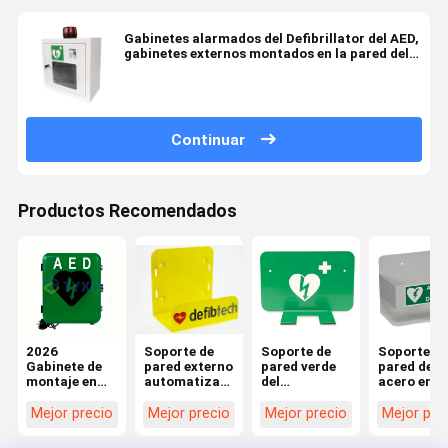
Gabinetes alarmados del Defibrillator del AED,
gabinetes externos montados en la pared del
Defibrillator
Continuar
Productos Recomendados
2026
Soporte de
Soporte de
Soporte de
Gabinete de
pared externo
pared verde
pared de
montaje en
automatizado
del
acero en fr
pared DEA
del
Defibrillator
del AED,
impermeable
Defibrillator
del metal
soporte de
Mejor precio
Mejor precio
Mejor precio
Mejor pre
con
con la correa
190x125x95m
pared del
calefacción
ajustable de
m con 2
Defibrillat