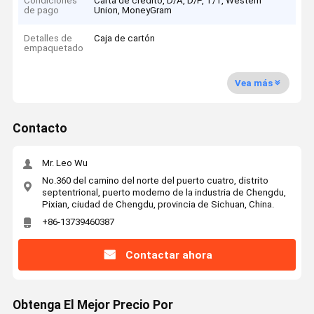
Condiciones
Carta de crédito, D/A, D/P, T/T, Western
de pago
Union, MoneyGram
Detalles de
Caja de cartón
empaquetado
Vea más
Contacto
Mr. Leo Wu
No.360 del camino del norte del puerto cuatro, distrito
septentrional, puerto moderno de la industria de Chengdu,
Pixian, ciudad de Chengdu, provincia de Sichuan, China.
+86-13739460387
Contactar ahora
Obtenga El Mejor Precio Por