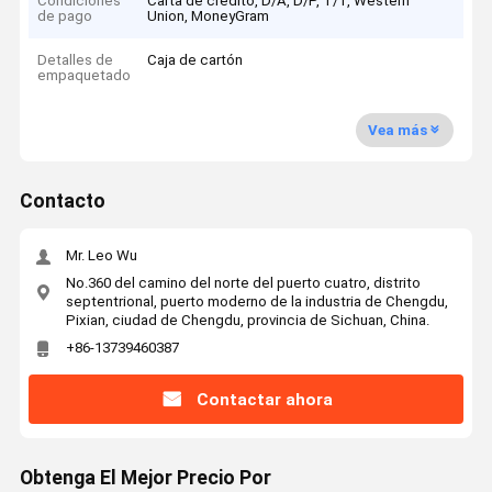
Condiciones
Carta de crédito, D/A, D/P, T/T, Western
de pago
Union, MoneyGram
Detalles de
Caja de cartón
empaquetado
Vea más
Contacto
Mr. Leo Wu
No.360 del camino del norte del puerto cuatro, distrito
septentrional, puerto moderno de la industria de Chengdu,
Pixian, ciudad de Chengdu, provincia de Sichuan, China.
+86-13739460387
Contactar ahora
Obtenga El Mejor Precio Por