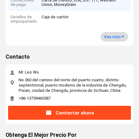
Condiciones
Carta de crédito, D/A, D/P, T/T, Western
de pago
Union, MoneyGram
Detalles de
Caja de cartón
empaquetado
Vea más
Contacto
Mr. Leo Wu
No.360 del camino del norte del puerto cuatro, distrito
septentrional, puerto moderno de la industria de Chengdu,
Pixian, ciudad de Chengdu, provincia de Sichuan, China.
+86-13739460387
Contactar ahora
Obtenga El Mejor Precio Por