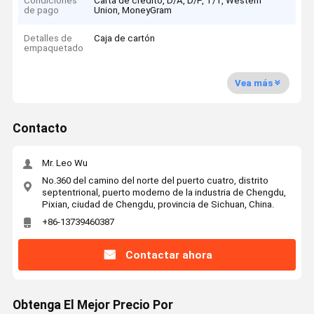
Condiciones
Carta de crédito, D/A, D/P, T/T, Western
de pago
Union, MoneyGram
Detalles de
Caja de cartón
empaquetado
Vea más
Contacto
Mr. Leo Wu
No.360 del camino del norte del puerto cuatro, distrito
septentrional, puerto moderno de la industria de Chengdu,
Pixian, ciudad de Chengdu, provincia de Sichuan, China.
+86-13739460387
Contactar ahora
Obtenga El Mejor Precio Por