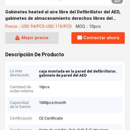
2
/
6
Gabinetes heated al aire libre del Defibrillator del AED,
gabinetes de almacenamiento derechos libres del
Defibrillator
Precio：USD 94/PCS-USD 110/PCS
MOQ：10pcs
Mejor precio
Contactar ahora
Descripción De Producto
Lo más
,
caja montada en la pared del defibrillator
destacado
gabinete de pared del AED
Cantidad de
10pcs
orden mínima
Capacidad
1000pcs/month
de la fuente
Certificación
CE Certificate