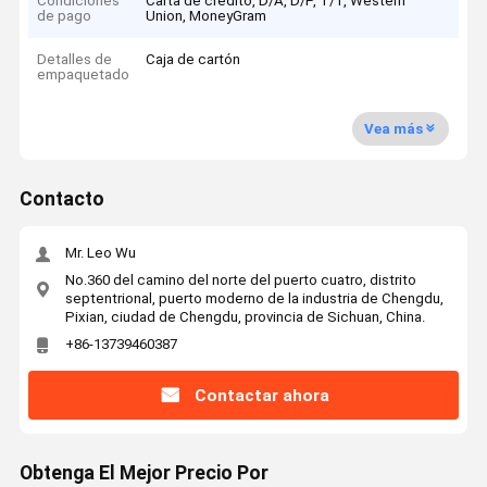
Condiciones
Carta de crédito, D/A, D/P, T/T, Western
de pago
Union, MoneyGram
Detalles de
Caja de cartón
empaquetado
Vea más
Contacto
Mr. Leo Wu
No.360 del camino del norte del puerto cuatro, distrito
septentrional, puerto moderno de la industria de Chengdu,
Pixian, ciudad de Chengdu, provincia de Sichuan, China.
+86-13739460387
Contactar ahora
Obtenga El Mejor Precio Por