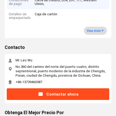
Condiciones
Carta de crédito, D/A, D/P, T/T, Western
de pago
Union,
Detalles de
Caja de cartón
empaquetado
Vea más
Contacto
Mr. Leo Wu
No.360 del camino del norte del puerto cuatro, distrito
septentrional, puerto moderno de la industria de Chengdu,
Pixian, ciudad de Chengdu, provincia de Sichuan, China.
+86-13739460387
Contactar ahora
Obtenga El Mejor Precio Por