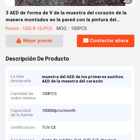
2
/
2
3 AED de forma de V de la muestra del corazón de la
manera montados en la pared con la pintura del
resplandor de la noche
Precio：USD 8-15/PCS
MOQ：100PCS
Mejor precio
Contactar ahora
Descripción De Producto
Lo más
,
muestra del AED de los primeros auxilios
destacado
AED de la muestra del corazón
Cantidad de
100PCS
orden mínima
Capacidad
100000pcs/month
de la fuente
Certificación
TUV CE