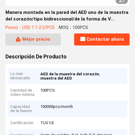
2
/
2
Manera montada en la pared del AED uno de la muestra
del corazón/tipo bidireccional/de la forma de V
disponible
Precio：USD 1.1-2.5/PCS
MOQ：100PCS
Mejor precio
Contactar ahora
Descripción De Producto
Lo más
,
AED de la muestra del corazón
destacado
muestra del AED
Cantidad de
100PCS
orden mínima
Capacidad
100000pcs/month
de la fuente
Certificación
TUV CE