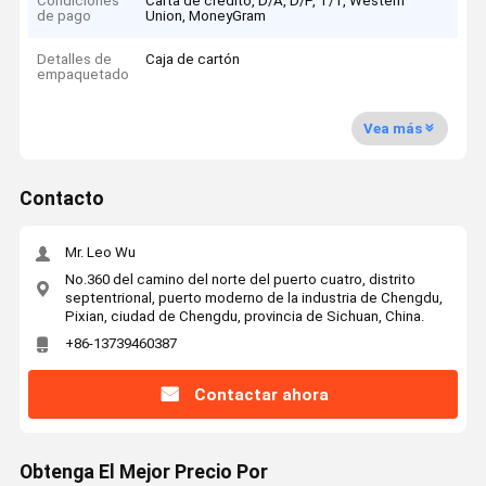
Condiciones
Carta de crédito, D/A, D/P, T/T, Western
de pago
Union, MoneyGram
Detalles de
Caja de cartón
empaquetado
Vea más
Contacto
Mr. Leo Wu
No.360 del camino del norte del puerto cuatro, distrito
septentrional, puerto moderno de la industria de Chengdu,
Pixian, ciudad de Chengdu, provincia de Sichuan, China.
+86-13739460387
Contactar ahora
Obtenga El Mejor Precio Por