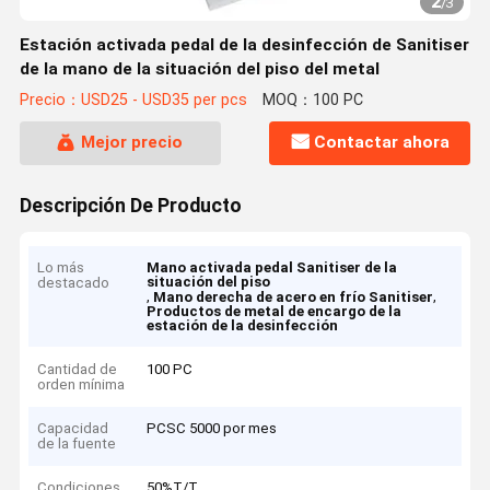
2
/
3
Estación activada pedal de la desinfección de Sanitiser
de la mano de la situación del piso del metal
Precio：USD25 - USD35 per pcs
MOQ：100 PC
Mejor precio
Contactar ahora
Descripción De Producto
Lo más
Mano activada pedal Sanitiser de la
situación del piso
destacado
,
,
Mano derecha de acero en frío Sanitiser
Productos de metal de encargo de la
estación de la desinfección
Cantidad de
100 PC
orden mínima
Capacidad
PCSC 5000 por mes
de la fuente
Condiciones
50%T/T