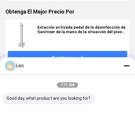
Obtenga El Mejor Precio Por
Estación activada pedal de la desinfección de
Sanitiser de la mano de la situación del piso
del metal
Continuar
Leo
Productos Recomendados
7:11 AM
Good day, what product are you looking for?
Productos de
Productos de
Tenedor
Seguridad
metal de
metal de
médico del
electrónic
encargo de la
encargo
dispensador
de la caja 