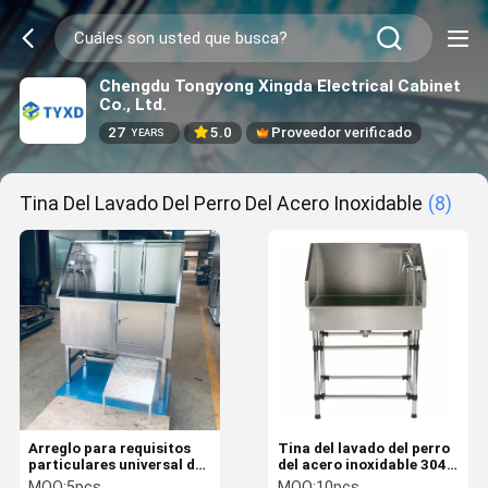
Chengdu Tongyong Xingda Electrical Cabinet
Co., Ltd.
27
5.0
Proveedor verificado
YEARS
Tina Del Lavado Del Perro Del Acero Inoxidable
(8)
Arreglo para requisitos
Tina del lavado del perro
particulares universal de
del acero inoxidable 304,
las tinas de la
tina de baño profesional
MOQ:
5pcs
MOQ:
10pcs