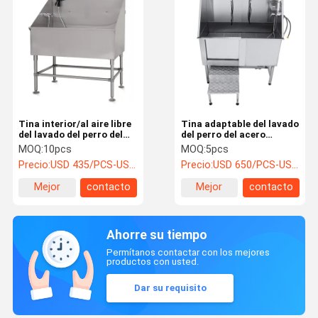
Tina interior/al aire libre
Tina adaptable del lavado
del lavado del perro del
del perro del acero
acero inoxidable, tinas
inoxidable 304 para las
MOQ:
10pcs
MOQ:
5pcs
profesionales de la
razas grandes y pequeñas
Precio:
USD 435/PCS-USD 485/PCS
Precio:
USD 650/PCS-USD 850/PCS
preparación del perro
Mejor
contacto
Mejor
contacto
precio
precio
Ahorre su tiempo
Permítanos contactar con los mejores
productos con usted.
Dar su requisito