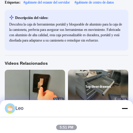
Etiquetas:
#
gabinete del estante del servidor
#
gabinete de centro de datos
Descripción del vídeo:
Descubra la caja de herramientas portátil y bloqueable de aluminio para la caja de
la camioneta, perfecta para asegurar sus herramientas en movimiento. Fabricada
con aluminio de alta calidad, esta caja personalizable es duradera, portátil y está
diseñada para adaptarse a su camioneta o remolque sin esfuerzo.
Videos Relacionados
00:46
00:29
Leo
Caja de herramientas de dos
Cofre de herramientas de cinco
cajones
cajones
工具柜
工具柜
May 18, 2020
May 18, 2020
5:51 PM