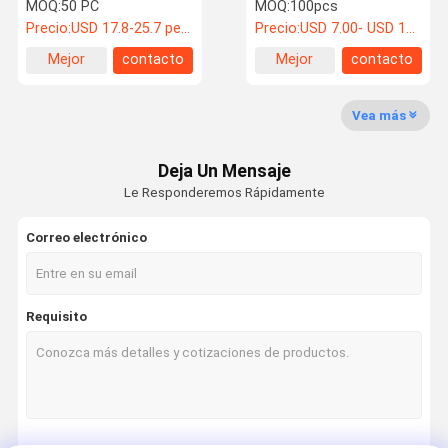
metal del estilo del
metal de Inox
MOQ:
50 PC
MOQ:
100pcs
granero - acero de hoja
Precio:
USD 17.8-25.7 per piece
Precio:
USD 7.00- USD 12.00
del indicador hecho
Mejor
contacto
Mejor
contacto
Control De
Éntrenos En
Pida Una Cita
precio
precio
Calidad
Contacto
Con
Vea más
Gabinete DEA
Deja Un Mensaje
Le Responderemos Rápidamente
gabinete de los primeros auxilios
Correo electrónico
jaula del perro
Caja de sillas para caballos
Requisito
Producto de acero inoxidable
Otro producto metálico