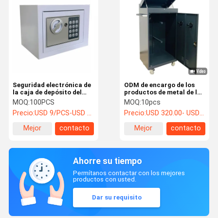
Seguridad electrónica de
ODM de encargo de los
la caja de depósito del
productos de metal de la
metal alta para la
silla de montar del polvo
MOQ:
100PCS
MOQ:
10pcs
joyería/el efectivo/los
de la caja del armario
Precio:
USD 9/PCS-USD 15/PCS
Precio:
USD 320.00- USD 520.00
documentos
revestido de la tachuela
Mejor
contacto
Mejor
contacto
precio
precio
Ahorre su tiempo
Permítanos contactar con los mejores
productos con usted.
Dar su requisito