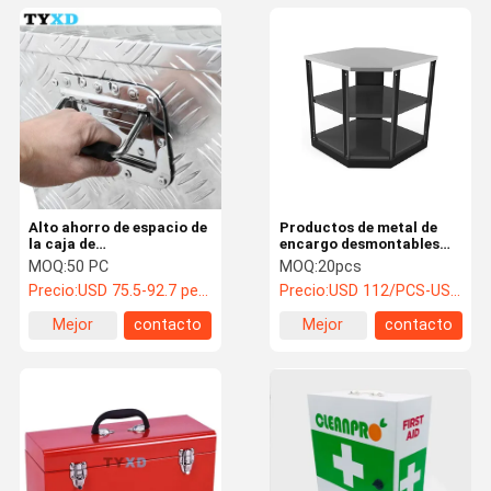
Alto ahorro de espacio de
Productos de metal de
la caja de
encargo desmontables
almacenamiento de la
para la esquina de la
MOQ:
50 PC
MOQ:
20pcs
herramienta del metal de
cocina/del comedor/de la
Precio:
USD 75.5-92.7 per piece
Precio:
USD 112/PCS-USD 127/PCS
la durabilidad con la
sala de estar
manija lateral
Mejor
contacto
Mejor
contacto
precio
precio