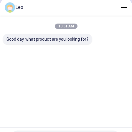
Continuar
Leo
10:51 AM
Nuestras Categorías
Good day, what product are you looking for?
Gabinete DEA
gabinete de
jaula del
Caja de sil
los primeros
perro
para cabal
auxilios
Inicio
Mapa del
Contactar
Desktop
Sitio
Ahora
Site
Mapa del Sitio
Política de privacidad