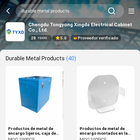
Chengdu Tongyong Xingda Electrical Cabinet
Co., Ltd.
28
5.0
Proveedor verificado
YEARS
Durable Metal Products
(40)
Productos de metal de
Productos de metal de
encargo ligeros, caja de
encargo montados en la
aluminio de la tachuela
pared, tenedor en frío de
MOQ:
100PCS
MOQ:
100PCS