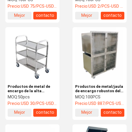
de la preparación del
la máscara del CPR del
Precio:
USD 75/PCS-USD 95/PCS
Precio:
USD 2/PCS-USD 5/PCS
perro
acero
Mejor
contacto
Mejor
contacto
precio
precio
Productos de metal de
Productos de metal/jaula
encargo de la alta
de encargo robustos del
durabilidad, carretilla
perro del acero inoxidable
MOQ:
50pcs
MOQ:
100PCS
médica del hospital del
con 4 ruedas del echador
Precio:
USD 30/PCS-USD 40/PCS
Precio:
USD 887/PCS-USD 1050/PCS
acero inoxidable
Mejor
contacto
Mejor
contacto
precio
precio