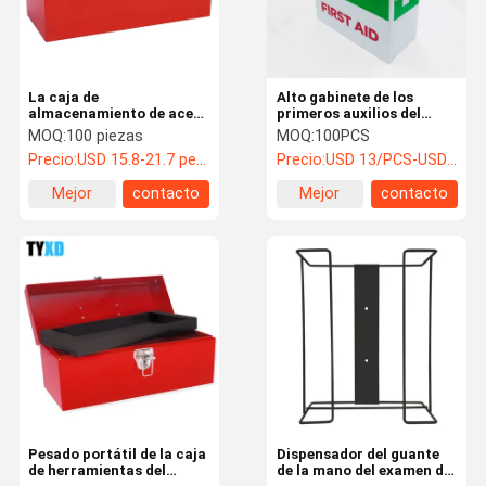
La caja de
Alto gabinete de los
almacenamiento de acero
primeros auxilios del
en frío de la herramienta
metal de la durabilidad
MOQ:
100 piezas
MOQ:
100PCS
del metal con robusto
con la manija que lleva
Precio:
USD 15.8-21.7 per piece
Precio:
USD 13/PCS-USD 20/PCS
lleva la manija
robusta
Mejor
contacto
Mejor
contacto
precio
precio
Hogar
Productos
Sobre
Viaje De La
Nosotros
Fábrica
Pesado portátil de la caja
Dispensador del guante
de herramientas del
de la mano del examen del