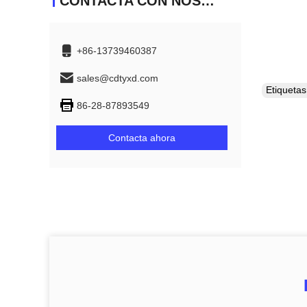
CONTACTA CON NOSOTROS
+86-13739460387
sales@cdtyxd.com
Etiqueta
86-28-87893549
Contacta ahora