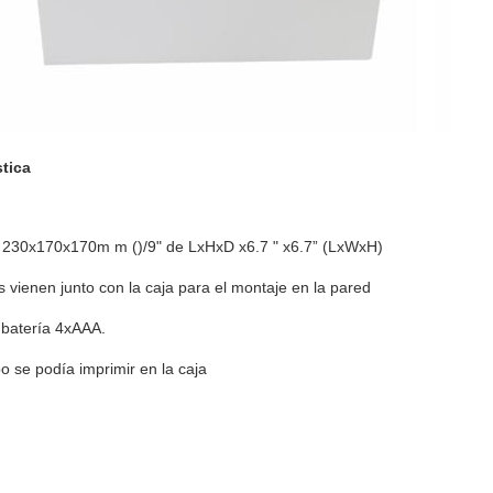
stica
230x170x170m m ()/9" de LxHxD x6.7 " x6.7” (LxWxH)
os vienen junto con la caja para el montaje en la pared
 batería 4xAAA.
po se podía imprimir en la caja