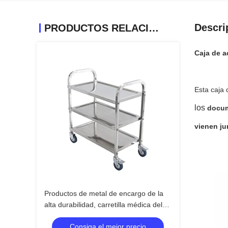
Descri
PRODUCTOS RELACIONADOS
Caja de a
Esta caja 
los
docum
vienen ju
Productos de metal de encargo de la
alta durabilidad, carretilla médica del
hospital del acero inoxidable
Consiga el mejor precio