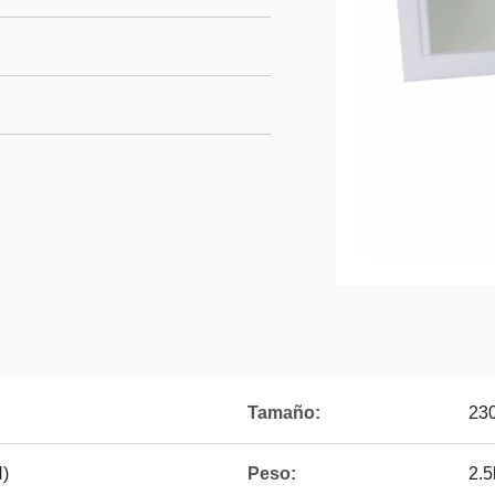
Tamaño:
23
H)
Peso:
2.5