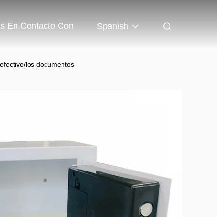
os En Contacto Con
Spanish
l efectivo/los documentos