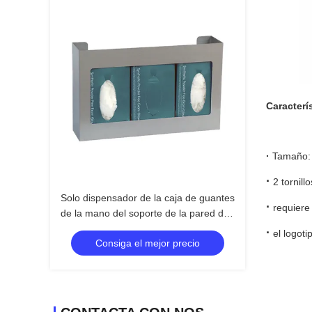
Caracterí
·
Tamaño: 
·
2 tornill
Solo dispensador de la caja de guantes
·
requiere
de la mano del soporte de la pared del
metal
·
el logoti
Consiga el mejor precio