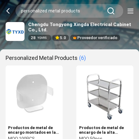
Chengdu Tongyong Xingda Electrical Cabinet
Co., Ltd.
28
5.0
Proveedor verificado
YEARS
Personalized Metal Products
(6)
Productos de metal de
Productos de metal de
encargo montados en la
encargo de la alta
pared, tenedor en frío de
durabilidad, carretilla
MOQ:
100PCS
MOQ:
50pcs