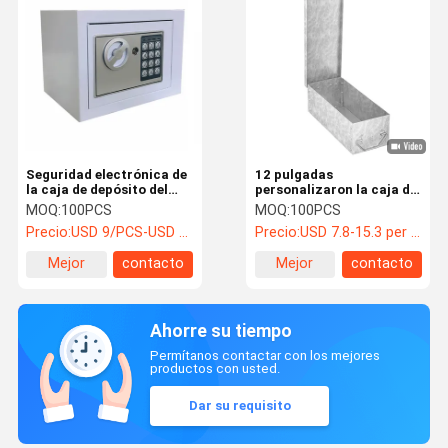
Seguridad electrónica de
12 pulgadas
la caja de depósito del
personalizaron la caja de
metal alta para la
herramientas del metal
MOQ:
100PCS
MOQ:
100PCS
joyería/el efectivo/los
bloqueable para el
Precio:
USD 9/PCS-USD 15/PCS
Precio:
USD 7.8-15.3 per piece
documentos
almacenamiento de los
cuchillos/de los objetos
Mejor
contacto
Mejor
contacto
de valor
precio
precio
Ahorre su tiempo
Permítanos contactar con los mejores
productos con usted.
Dar su requisito