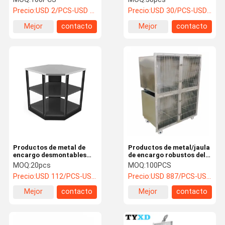
la máscara del CPR del
médica del hospital del
Precio:
USD 2/PCS-USD 5/PCS
Precio:
USD 30/PCS-USD 40/PCS
acero
acero inoxidable
Mejor
contacto
Mejor
contacto
precio
precio
Productos de metal de
Productos de metal/jaula
encargo desmontables
de encargo robustos del
para la esquina de la
perro del acero inoxidable
MOQ:
20pcs
MOQ:
100PCS
cocina/del comedor/de la
con 4 ruedas del echador
Precio:
USD 112/PCS-USD 127/PCS
Precio:
USD 887/PCS-USD 1050/PCS
sala de estar
Mejor
contacto
Mejor
contacto
precio
precio